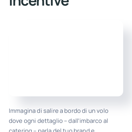
incentive
Itali
Immagina di salire a bordo di un volo
dove ogni dettaglio – dall’imbarco al
catering – parla del tuo brand e