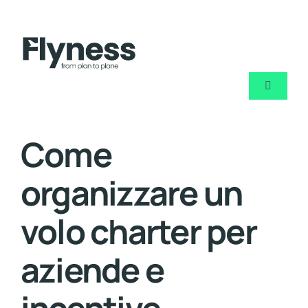
Skip
to
content
Toggle
Navigati
Chi sia
Come
Noleggi
organizzare un
Jet priva
volo charter per
aziende e
Blog
Contatt