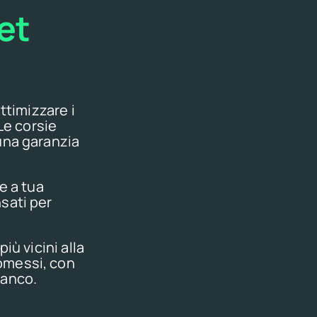
jet
ottimizzare i
 Le corsie
una garanzia
e a tua
sati per
iù vicini alla
omessi, con
ianco.