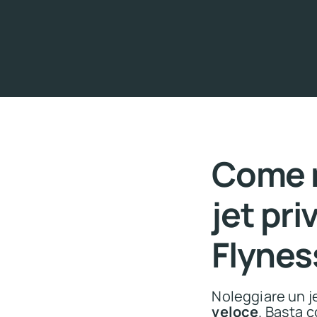
Come n
jet pri
Flynes
Noleggiare un j
veloce
. Basta c