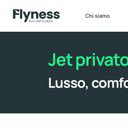
Skip
to
Chi siamo
content
Jet privat
Lusso, comfor