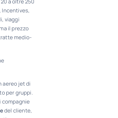
 20 a oltre 250
, Incentives,
i, viaggi
ma il prezzo
tratte medio-
he
 aereo jet di
o per gruppi.
 di compagnie
ze
del cliente,