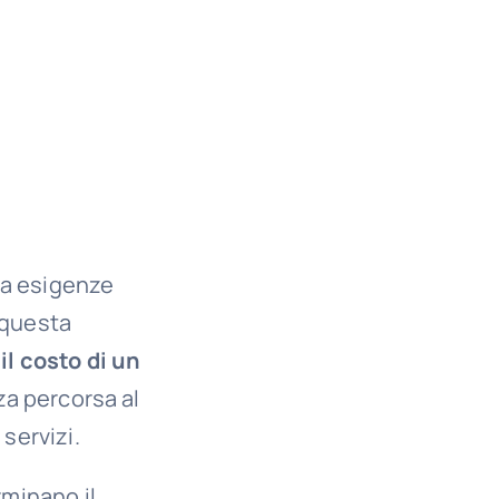
 a esigenze
 questa
:
il costo di un
nza percorsa al
 servizi.
rminano il