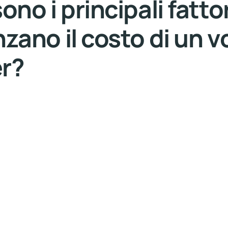
ono i principali fatto
nzano il costo di un v
er?