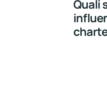
Quali s
influe
chart