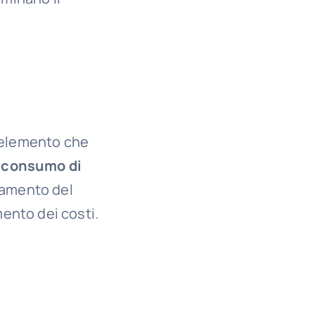
o elemento che
l
consumo di
damento del
ento dei costi.