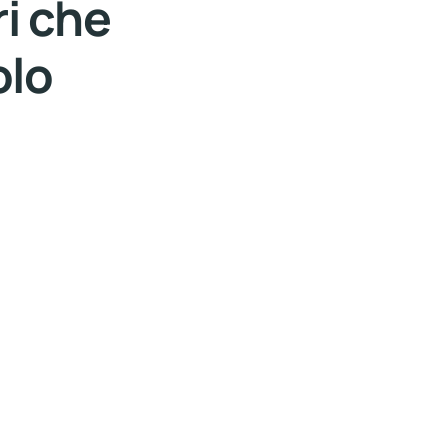
ri che
olo