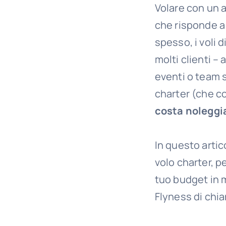
Volare con un a
che risponde a
spesso, i voli 
molti clienti –
eventi o team s
charter (che co
costa noleggi
In questo artic
volo charter, p
tuo budget in 
Flyness di chia