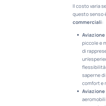
Il costo varia 
questo senso è
commerciali
:
Aviazione 
piccole e 
di rappres
un’esperie
flessibilit
saperne di
comfort e 
Aviazione 
aeromobili 