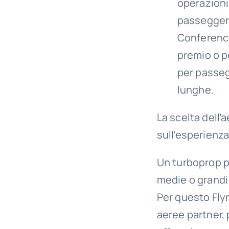
operazioni
passeggeri
Conferences
premio o pe
per passeg
lunghe.
La scelta dell’
sull’esperienza 
Un turboprop pe
medie o grandi
Per questo Flyn
aeree partner,