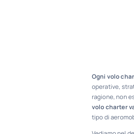
Ogni volo char
operative, stra
ragione, non es
volo charter v
tipo di aeromob
Vediamo nel det