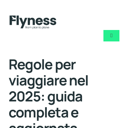
Skip
to
content
Toggle
Navigati
Chi sia
Regole per
Noleggi
viaggiare nel
Jet priva
2025: guida
completa e
Blog
Contatt