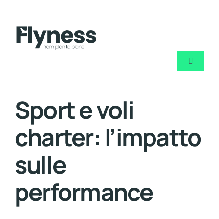
Skip
to
content
Toggle
Navigati
Chi sia
Sport e voli
Noleggi
charter: l’impatto
Jet priva
sulle
performance
Blog
Contatt